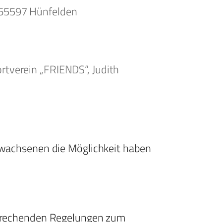
 65597 Hünfelden
Office 365
Outlook Live
rtverein „FRIENDS“, Judith
Erwachsenen die Möglichkeit haben
sprechenden Regelungen zum