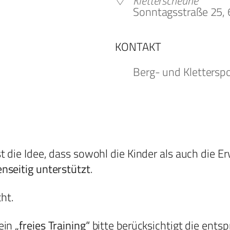
Kletterscheune
Sonntagsstraße 25,
KONTAKT
oogle Kalender
iCalendar
Berg- und Kletterspo
st die Idee, dass sowohl die Kinder als auch die 
nseitig unterstützt
.
ht.
 ein
„freies Training“
bitte berücksichtigt die ent