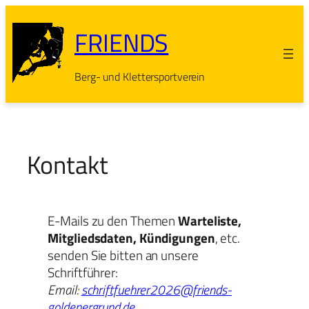
Zum
Inhalt
FRIENDS
springen
Berg- und Klettersportverein
Kontakt
E-Mails zu den Themen
Warteliste,
Mitgliedsdaten, Kündigungen
, etc.
senden Sie bitten an unsere
Schriftführer:
Email:
schriftfuehrer2026@friends-
goldenergrund.de