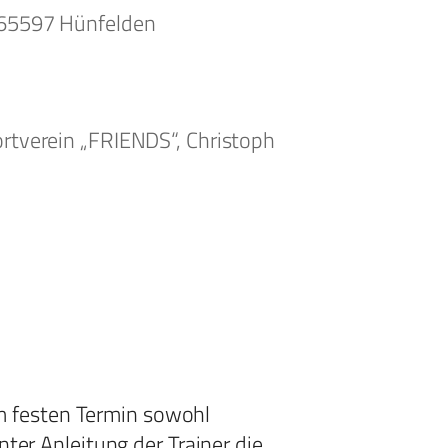
 65597 Hünfelden
Office 365
Outlook Live
ortverein „FRIENDS“, Christoph
nem festen Termin sowohl
ter Anleitung der Trainer die