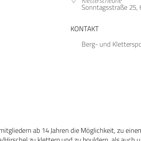
Kletterscheune
Sonntagsstraße 25,
KONTAKT
oogle Kalender
iCalendar
Berg- und Klettersp
nsmitgliedern ab 14 Jahren die Möglichkeit, zu ei
Hirschel zu klettern und zu bouldern, als auch un