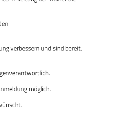
den.
ung verbessern und sind bereit,
igenverantwortlich
.
 Anmeldung möglich.
wünscht.